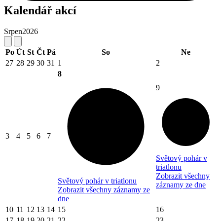
Kalendář akcí
Srpen
2026
Po
Út
St
Čt
Pá
So
Ne
27
28
29
30
31
1
2
8
9
3
4
5
6
7
Světový pohár v
triatlonu
Zobrazit všechny
Světový pohár v triatlonu
záznamy ze dne
Zobrazit všechny záznamy ze
dne
10
11
12
13
14
15
16
17
18
19
20
21
22
23