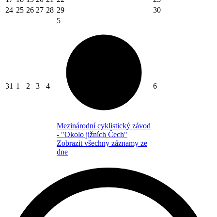
24
25
26
27
28
29
30
5
31
1
2
3
4
6
Mezinárodní cyklistický závod
- "Okolo jižních Čech"
Zobrazit všechny záznamy ze
dne