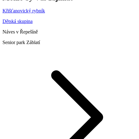
Křišťanovický rybník
Dětská skupina
Náves v Řepešíně
Senior park Záblatí