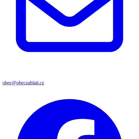
obec@obeczablati.cz