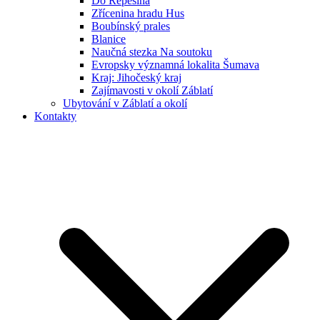
Do Řepešína
Zřícenina hradu Hus
Boubínský prales
Blanice
Naučná stezka Na soutoku
Evropsky významná lokalita Šumava
Kraj: Jihočeský kraj
Zajímavosti v okolí Záblatí
Ubytování v Záblatí a okolí
Kontakty