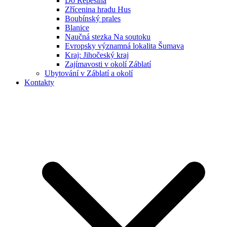
Do Řepešína
Zřícenina hradu Hus
Boubínský prales
Blanice
Naučná stezka Na soutoku
Evropsky významná lokalita Šumava
Kraj: Jihočeský kraj
Zajímavosti v okolí Záblatí
Ubytování v Záblatí a okolí
Kontakty