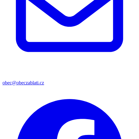
obec@obeczablati.cz