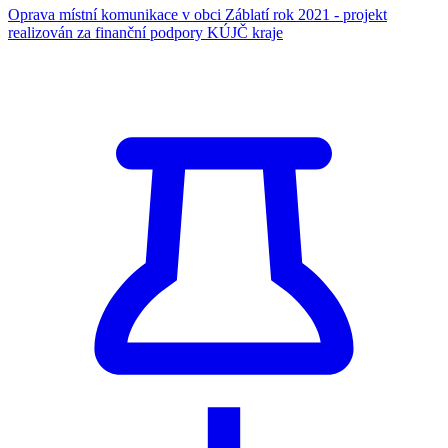
Oprava místní komunikace v obci Záblatí rok 2021 - projekt
realizován za finanční podpory KÚJČ kraje