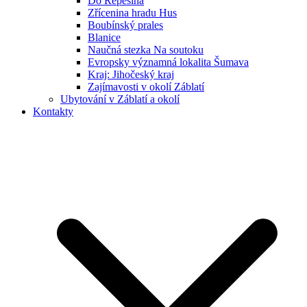
Do Řepešína
Zřícenina hradu Hus
Boubínský prales
Blanice
Naučná stezka Na soutoku
Evropsky významná lokalita Šumava
Kraj: Jihočeský kraj
Zajímavosti v okolí Záblatí
Ubytování v Záblatí a okolí
Kontakty