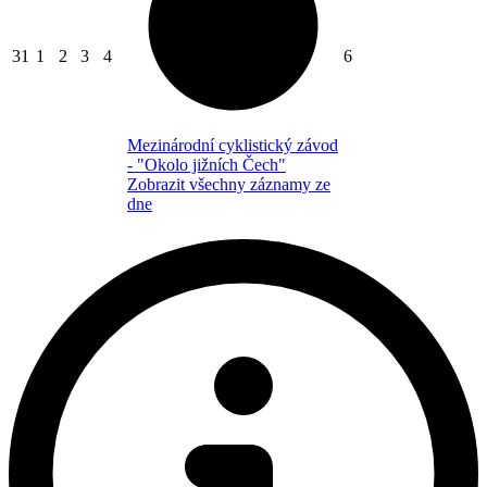
31
1
2
3
4
6
Mezinárodní cyklistický závod
- "Okolo jižních Čech"
Zobrazit všechny záznamy ze
dne