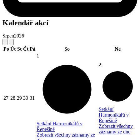
Kalendář akcí
Srpen
2026
Po
Út
St
Čt
Pá
So
Ne
1
2
27
28
29
30
31
Setkání
Harmonikářů v
Řepešíně
Setkání Harmonikářů v
Zobrazit všechny
Řepešíně
záznamy ze dne
Zobrazit všechny záznamy ze