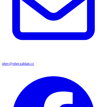
obec@obeczablati.cz