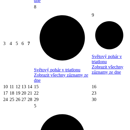
dne
8
9
3
4
5
6
7
Světový pohár v
triatlonu
Zobrazit všechny
Světový pohár v triatlonu
záznamy ze dne
Zobrazit všechny záznamy ze
dne
10
11
12
13
14
15
16
17
18
19
20
21
22
23
24
25
26
27
28
29
30
5