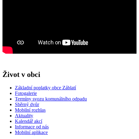
Život v obci
Základní poplatky obce Záblatí
Fotogalerie
Termíny svozu komunálního odpadu
Sběrný dvůr
Mobilní rozhlas
Aktuality
Kalendář akcí
Informace od nás
Mobilní aplikace