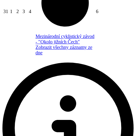
31
1
2
3
4
6
Mezinárodní cyklistický závod
- "Okolo jižních Čech"
Zobrazit všechny záznamy ze
dne