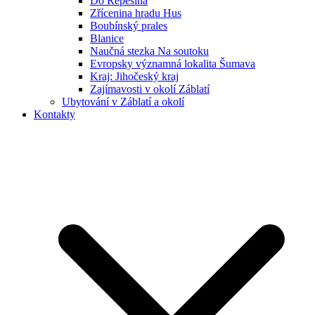
Do Řepešína
Zřícenina hradu Hus
Boubínský prales
Blanice
Naučná stezka Na soutoku
Evropsky významná lokalita Šumava
Kraj: Jihočeský kraj
Zajímavosti v okolí Záblatí
Ubytování v Záblatí a okolí
Kontakty