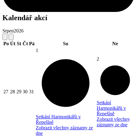
Kalendář akcí
Srpen
2026
Po
Út
St
Čt
Pá
So
Ne
1
2
27
28
29
30
31
Setkání
Harmonikářů v
Řepešíně
Setkání Harmonikářů v
Zobrazit všechny
Řepešíně
záznamy ze dne
Zobrazit všechny záznamy ze
dne