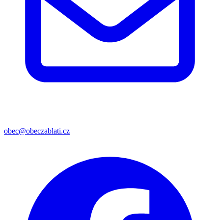
obec@obeczablati.cz