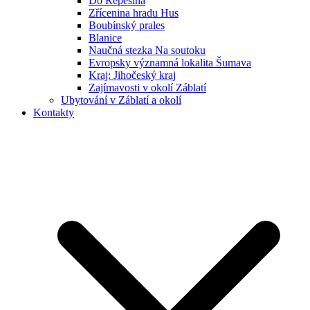
Do Řepešína
Zřícenina hradu Hus
Boubínský prales
Blanice
Naučná stezka Na soutoku
Evropsky významná lokalita Šumava
Kraj: Jihočeský kraj
Zajímavosti v okolí Záblatí
Ubytování v Záblatí a okolí
Kontakty