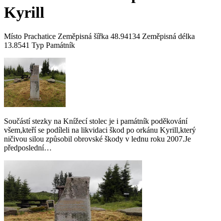
Kyrill
Místo Prachatice Zeměpisná šířka 48.94134 Zeměpisná délka
13.8541 Typ Památník
Součástí stezky na Knížecí stolec je i památník poděkování
všem,kteří se podíleli na likvidaci škod po orkánu Kyrill,který
ničivou silou způsobil obrovské škody v lednu roku 2007.Je
předposlední…