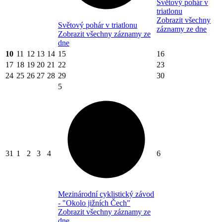
Světový pohár v
triatlonu
Zobrazit všechny
Světový pohár v triatlonu
záznamy ze dne
Zobrazit všechny záznamy ze
dne
10
11
12
13
14
15
16
17
18
19
20
21
22
23
24
25
26
27
28
29
30
5
31
1
2
3
4
6
Mezinárodní cyklistický závod
- "Okolo jižních Čech"
Zobrazit všechny záznamy ze
dne