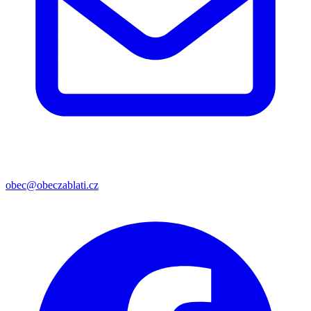
obec@obeczablati.cz