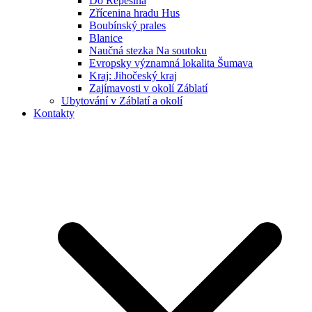
Do Řepešína
Zřícenina hradu Hus
Boubínský prales
Blanice
Naučná stezka Na soutoku
Evropsky významná lokalita Šumava
Kraj: Jihočeský kraj
Zajímavosti v okolí Záblatí
Ubytování v Záblatí a okolí
Kontakty