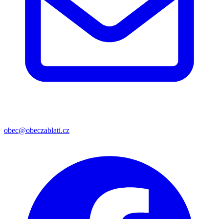
obec@obeczablati.cz