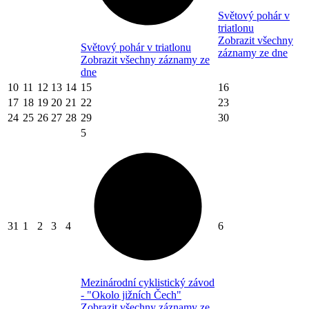
Světový pohár v
triatlonu
Zobrazit všechny
Světový pohár v triatlonu
záznamy ze dne
Zobrazit všechny záznamy ze
dne
10
11
12
13
14
15
16
17
18
19
20
21
22
23
24
25
26
27
28
29
30
5
31
1
2
3
4
6
Mezinárodní cyklistický závod
- "Okolo jižních Čech"
Zobrazit všechny záznamy ze