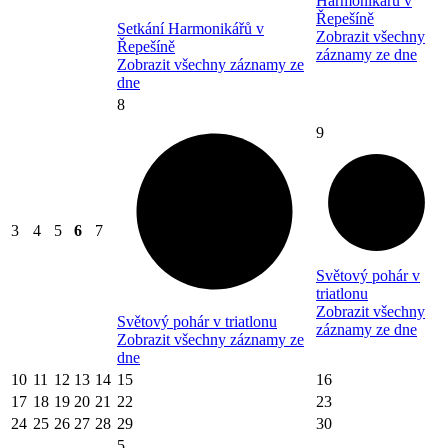
Harmonikářů v
Řepešíně
Setkání Harmonikářů v
Zobrazit všechny
Řepešíně
záznamy ze dne
Zobrazit všechny záznamy ze
dne
8
9
3
4
5
6
7
Světový pohár v
triatlonu
Zobrazit všechny
Světový pohár v triatlonu
záznamy ze dne
Zobrazit všechny záznamy ze
dne
10
11
12
13
14
15
16
17
18
19
20
21
22
23
24
25
26
27
28
29
30
5