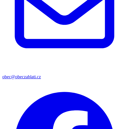
obec@obeczablati.cz