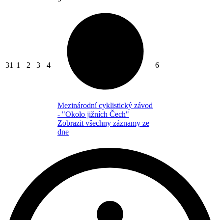
31
1
2
3
4
6
Mezinárodní cyklistický závod
- "Okolo jižních Čech"
Zobrazit všechny záznamy ze
dne