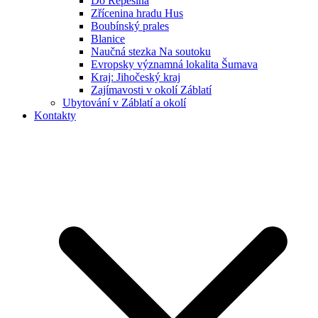
Do Řepešína
Zřícenina hradu Hus
Boubínský prales
Blanice
Naučná stezka Na soutoku
Evropsky významná lokalita Šumava
Kraj: Jihočeský kraj
Zajímavosti v okolí Záblatí
Ubytování v Záblatí a okolí
Kontakty