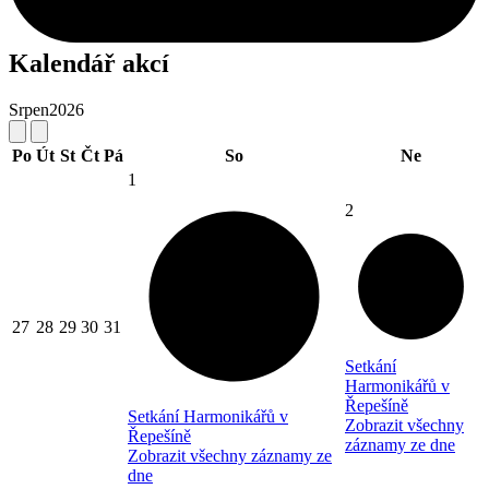
Kalendář akcí
Srpen
2026
Po
Út
St
Čt
Pá
So
Ne
1
2
27
28
29
30
31
Setkání
Harmonikářů v
Řepešíně
Setkání Harmonikářů v
Zobrazit všechny
Řepešíně
záznamy ze dne
Zobrazit všechny záznamy ze
dne