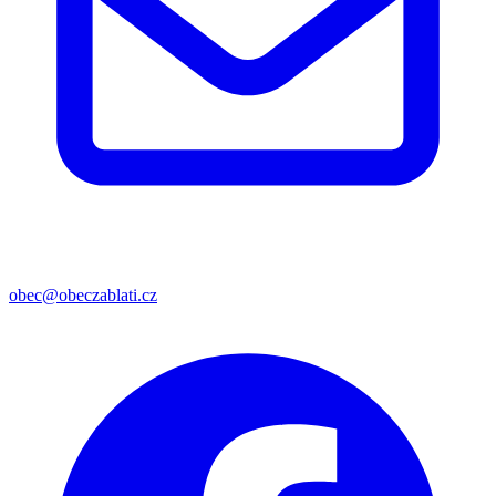
obec@obeczablati.cz