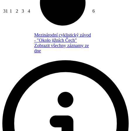
31
1
2
3
4
6
Mezinárodní cyklistický závod
- "Okolo jižních Čech"
Zobrazit všechny záznamy ze
dne