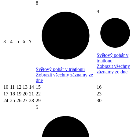
8
9
3
4
5
6
7
Světový pohár v
triatlonu
Zobrazit všechny
Světový pohár v triatlonu
záznamy ze dne
Zobrazit všechny záznamy ze
dne
10
11
12
13
14
15
16
17
18
19
20
21
22
23
24
25
26
27
28
29
30
5