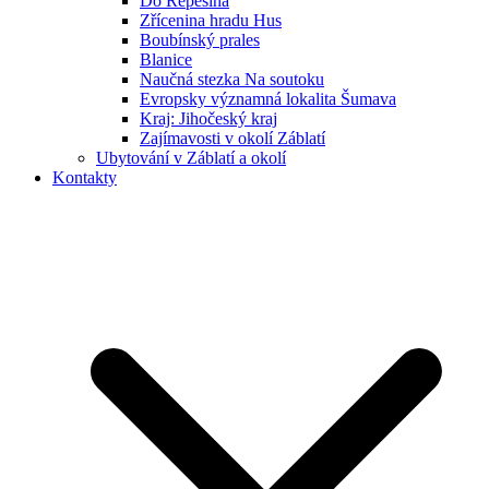
Do Řepešína
Zřícenina hradu Hus
Boubínský prales
Blanice
Naučná stezka Na soutoku
Evropsky významná lokalita Šumava
Kraj: Jihočeský kraj
Zajímavosti v okolí Záblatí
Ubytování v Záblatí a okolí
Kontakty